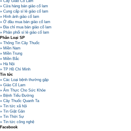
» Cây Giảo Cỏ Lam
» Cửa hàng bán giảo cổ lam
» Cung cấp sỉ lẻ giảo cổ lam
» Hình ảnh giảo cổ lam
» Ở đâu mua bán giảo cổ lam
» Địa chỉ mua bán giảo cổ lam
» Phân phối sỉ lẻ giảo cổ lam
Phân Loại SP
» Thông Tin Cây Thuốc
» Miền Nam
» Miền Trung
» Miền Bắc
» Hà Nội
» TP Hồ Chí Minh
Tin tức
» Các Loại bệnh thường gặp
» Giảo Cổ Lam
» Ẩm Thực Cho Sức Khỏe
» Bệnh Tiểu Đường
» Cây Thuốc Quanh Ta
» Tin tức xã hội
» Tin Giật Gân
» Tin Thời Sự
» Tin tức công nghệ
Facebook