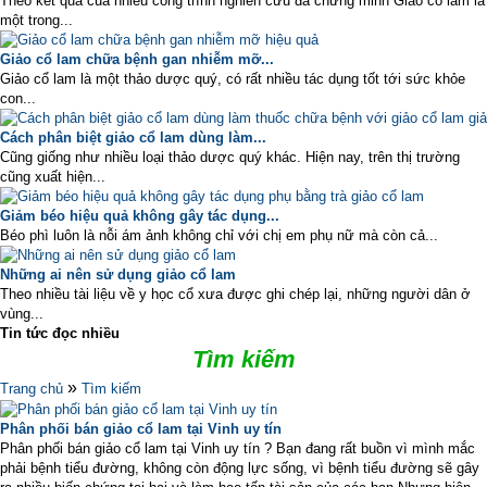
Theo kết quả của nhiều công trình nghiên cứu đã chứng minh Giảo cổ lam là
một trong...
Giảo cổ lam chữa bệnh gan nhiễm mỡ...
Giảo cổ lam là một thảo dược quý, có rất nhiều tác dụng tốt tới sức khỏe
con...
Cách phân biệt giảo cổ lam dùng làm...
Cũng giống như nhiều loại thảo dược quý khác. Hiện nay, trên thị trường
cũng xuất hiện...
Giảm béo hiệu quả không gây tác dụng...
Béo phì luôn là nỗi ám ảnh không chỉ với chị em phụ nữ mà còn cả...
Những ai nên sử dụng giảo cổ lam
Theo nhiều tài liệu về y học cổ xưa được ghi chép lại, những người dân ở
vùng...
Tin tức đọc nhiều
Tìm kiếm
»
Trang chủ
Tìm kiếm
Phân phối bán giảo cổ lam tại Vinh uy tín
Phân phối bán giảo cổ lam tại Vinh uy tín ? Bạn đang rất buồn vì mình mắc
phải bệnh tiểu đường, không còn động lực sống, vì bệnh tiểu đường sẽ gây