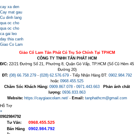
cay xa den
Cay mat gau
Cu dinh lang
qua oc cho
qua oc cho
ca gai leo
day thia canh
Giao Co Lam
Giảo Cổ Lam Tấn Phát Có Trụ Sở Chính Tại TPHCM
CÔNG TY TNHH TẤN PHÁT HCM
Đ/C:
22/21 Đường Số 21, Phường 8, Quận Gò Vấp, TP.HCM (Số Cũ Hẻm 45
Đường 20)
ĐT:
(08) 66.758.279
-
(028) 62.576.679
- Tiếp Nhận Hàng ĐT:
0902.984.792
hoặc
0968.455.525
Chăm Sóc Khách Hàng:
0909.867.078
-
0971.443.663
Phản ánh chất
lượng:
0936.833.863
Website:
https://caygiaocolam.net/
-
Email:
tanphathcm@gmail.com
Hỗ Trợ
×
0902984792
0968.455.525
Tư Vấn:
0902.984.792
Bán Hàng