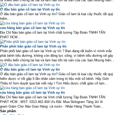
ra nhiều biến chứng tai hại và làm hao tốn tài sản của các bạn.Nhưng hiện...
Ở đâu bán giảo cổ lam tại Vinh uy tín
Ở đâu bán giảo cổ lam tại Vinh uy tín? Giảo cổ lam là loại cây thuốc rất quý
hiếm...
cửa hàng bán giảo cổ lam tại Vinh uy tín
Địa Chỉ Nào bán giảo cổ lam tại Vinh chất lượng Tập Đoàn TNHH TẤN
PHÁT HCM...
Phân phối bán giảo cổ lam tại Vinh uy tín
Phân phối bán giảo cổ lam tại Vinh uy tín ? Bạn đang rất buồn vì mình mắc
phải bệnh tiểu đường, không còn động lực sống, vì bệnh tiểu đường sẽ gây
ra nhiều biến chứng tai hại và làm hao tốn tài sản của các bạn.Nhưng hiện...
Ở đâu bán giảo cổ lam tại Vinh uy tín
Ở đâu bán giảo cổ lam tại Vinh uy tín? Giảo cổ lam là loại cây thuốc rất quý
hiếm được ví tốt gấp 5 lần nhân sâm trong trị liệu một số bệnh. Hãy Giới
Thiệu kĩ hơn duyệt qua bài viết này I Tìm Hiểu dược chất giảo cổ lam...
cửa hàng bán giảo cổ lam tại Vinh uy tín
Địa Chỉ Nào bán giảo cổ lam tại Vinh chất lượng Tập Đoàn TNHH TẤN
PHÁT HCM - MST: 0313.462.404 Ưu Đãi: Mua 5kilogram Tặng 1kí lô
gram Giảm Chợ Nào Giao Hàng: cả nước - Nhận Hàng Thanh Toán...
Sản phẩm