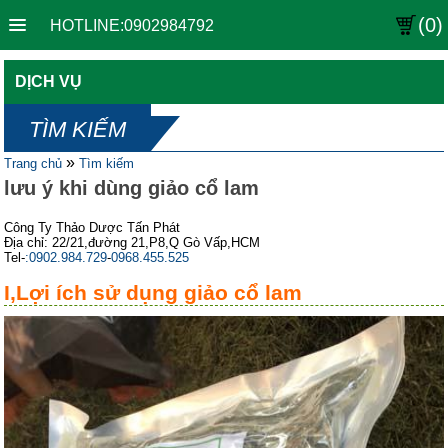
(0)
HOTLINE:0902984792
DỊCH VỤ
TÌM KIẾM
»
Trang chủ
Tìm kiếm
lưu ý khi dùng giảo cổ lam
Công Ty Thảo Dược Tấn Phát
Địa chỉ: 22/21,đường 21,P8,Q Gò Vấp,HCM
Tel-
:0902.984.729
-
0968.455.525
I,Lợi ích sử dụng giảo cổ lam