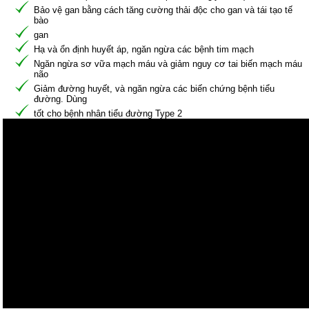
Bảo vệ gan bằng cách tăng cường thải độc cho gan và tái tạo tế
bào
gan
Hạ và ổn định huyết áp, ngăn ngừa các bệnh tim mạch
Ngăn ngừa sơ vữa mạch máu và giảm nguy cơ tai biến mạch máu
não
Giảm đường huyết, và ngăn ngừa các biến chứng bệnh tiểu
đường. Dùng
tốt cho bệnh nhân tiểu đường Type 2