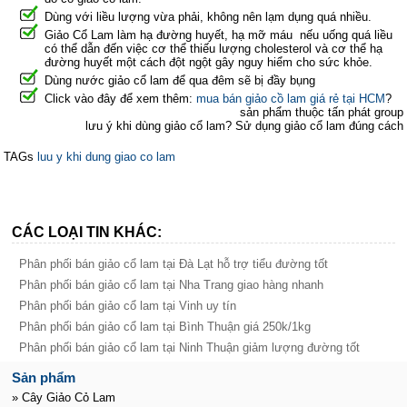
Dùng với liều lượng vừa phải, không nên lạm dụng quá nhiều.
Giảo Cổ Lam làm hạ đường huyết, hạ mỡ máu nếu uống quá liều
có thể dẫn đến việc cơ thể thiếu lượng cholesterol và cơ thể hạ
đường huyết một cách đột ngột gây nguy hiểm cho sức khỏe.
Dùng nước giảo cổ lam để qua đêm sẽ bị đầy bụng
Click vào đây để xem thêm:
mua bán giảo cồ lam giá rẻ tại HCM
?
sản phẩm thuộc tấn phát group
lưu ý khi dùng giảo cổ lam? Sử dụng giảo cổ lam đúng cách
TAGs
luu y khi dung giao co lam
CÁC LOẠI TIN KHÁC:
Phân phối bán giảo cổ lam tại Đà Lạt hỗ trợ tiểu đường tốt
Phân phối bán giảo cổ lam tại Nha Trang giao hàng nhanh
Phân phối bán giảo cổ lam tại Vinh uy tín
Phân phối bán giảo cổ lam tại Bình Thuận giá 250k/1kg
Phân phối bán giảo cổ lam tại Ninh Thuận giảm lượng đường tốt
Sản phẩm
» Cây Giảo Cỏ Lam