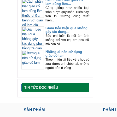
Cách phân biệt giảo cổ
lam dùng làm...
Cũng giống như nhiều loại
thảo dược quý khác. Hiện nay,
trên thị trường cũng xuất
hiện...
Giảm béo hiệu quả không
gây tác dụng...
Béo phì luôn là nỗi ám ảnh
không chỉ với chị em phụ nữ
mà còn cả...
Những ai nên sử dụng
giảo cổ lam
Theo nhiều tài liệu về y học cổ
xưa được ghi chép lại, những
người dân ở vùng...
TIN TỨC ĐỌC NHIỀU
SẢN PHẨM
PHÂN L