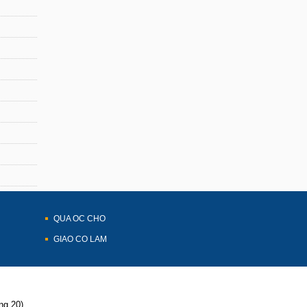
QUA OC CHO
GIAO CO LAM
g 20)