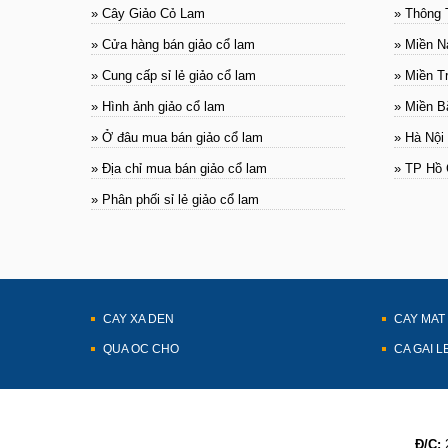
» Cây Giảo Cỏ Lam
» Thông 
» Cửa hàng bán giảo cổ lam
» Miền 
» Cung cấp sỉ lẻ giảo cổ lam
» Miền T
» Hình ảnh giảo cổ lam
» Miền B
» Ở đâu mua bán giảo cổ lam
» Hà Nội
» Địa chỉ mua bán giảo cổ lam
» TP Hồ 
» Phân phối sỉ lẻ giảo cổ lam
CAY XA DEN
CAY MAT
QUA OC CHO
CA GAI L
Đ/C:
2