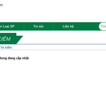
n Loại SP
Tin tức
Liên hệ
KIẾM
Tìm kiếm
dung đang cập nhật