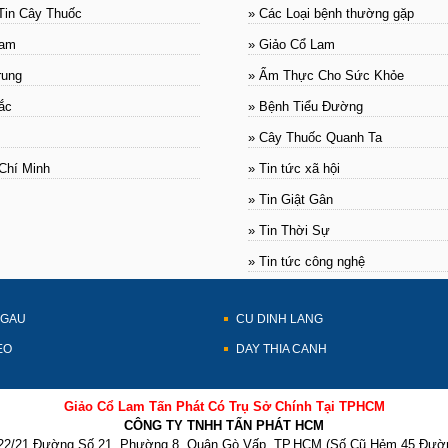
Tin Cây Thuốc
» Các Loại bệnh thường gặp
Nam
» Giảo Cổ Lam
rung
» Ẩm Thực Cho Sức Khỏe
ắc
» Bệnh Tiểu Đường
» Cây Thuốc Quanh Ta
Chí Minh
» Tin tức xã hội
» Tin Giật Gân
» Tin Thời Sự
» Tin tức công nghệ
 GAU
CU DINH LANG
EO
DAY THIA CANH
Giảo Cổ Lam Tấn Phát Có Trụ Sở Chính Tại TPHCM
CÔNG TY TNHH TẤN PHÁT HCM
2/21 Đường Số 21, Phường 8, Quận Gò Vấp, TP.HCM (Số Cũ Hẻm 45 Đườn