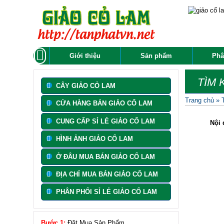
Giới thiệu
Sản phẩm
Phâ
TÌM 
CÂY GIẢO CỎ LAM
Trang chủ
»
CỬA HÀNG BÁN GIẢO CỔ LAM
CUNG CẤP SỈ LẺ GIẢO CỔ LAM
Nội 
HÌNH ẢNH GIẢO CỔ LAM
Ở ĐÂU MUA BÁN GIẢO CỔ LAM
ĐỊA CHỈ MUA BÁN GIẢO CỔ LAM
PHÂN PHỐI SỈ LẺ GIẢO CỔ LAM
Bước 1:
Đặt Mua Sản Phẩm