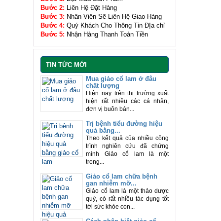
Bước 2:
Liên Hệ Đặt Hàng
Bước 3:
Nhân Viên Sẽ Liên Hệ Giao Hàng
Bước 4:
Quý Khách Cho Thông Tin ĐỊa chỉ
Bước 5:
Nhận Hàng Thanh Toàn Tiền
TIN TỨC MỚI
Mua giảo cổ lam ở đâu
chất lượng
Hiện nay trên thị trường xuất
hiện rất nhiều các cá nhân,
đơn vị buôn bán...
Trị bệnh tiểu đường hiệu
quả bằng...
Theo kết quả của nhiều công
trình nghiên cứu đã chứng
minh Giảo cổ lam là một
trong...
Giảo cổ lam chữa bệnh
gan nhiễm mỡ...
Giảo cổ lam là một thảo dược
quý, có rất nhiều tác dụng tốt
tới sức khỏe con...