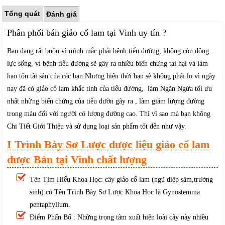
Tổng quát
Đánh giá
Phân phối bán giảo cổ lam tại Vinh uy tín ?
Bạn đang rất buồn vì mình mắc phải bệnh tiểu đường, không còn động
lực sống, vì bệnh tiểu đường sẽ gây ra nhiều biến chứng tai hại và làm
hao tốn tài sản của các bạn.Nhưng hiện thời bạn sẽ không phải lo vì ngày
nay đã có giảo cổ lam khắc tinh của tiểu đường, làm Ngăn Ngừa tối ưu
nhất những biến chứng của tiểu đườn gây ra , làm giảm lượng đường
trong máu đối với người có lượng đường cao. Thì vì sao mà bạn không
Chi Tiết Giới Thiệu và sử dụng loại sản phẩm tốt đển như vậy.
I Trình Bày Sơ Lược dược liệu giảo cổ lam
được Bán tại Vinh chất lượng
Tên Tìm Hiểu Khoa Học: cây giảo cổ lam (ngũ diệp sâm,trường
sinh) có Tên Trình Bày Sơ Lược Khoa Học là Gynostemma
pentaphyllum.
Điểm Phấn Bố : Những trọng tâm xuất hiện loài cây này nhiều