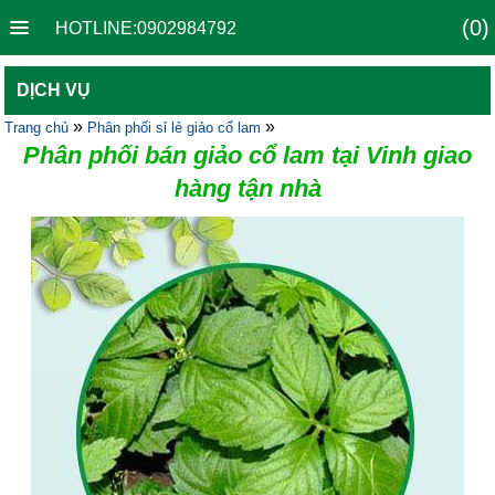
(0)
HOTLINE:0902984792
DỊCH VỤ
»
»
Trang chủ
Phân phối sỉ lẻ giảo cổ lam
Phân phối bán giảo cổ lam tại Vinh giao
hàng tận nhà