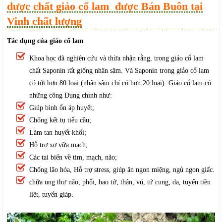
dược chất giảo cổ lam được Bán Buôn tại
Vinh chất lượng
Tác dụng của giảo cổ lam
Khoa học đã nghiên cứu và thừa nhận rằng, trong giảo cổ lam
chất Saponin rất giống nhân sâm. Và Saponin trong giảo cổ lam
có tới hơn 80 loại (nhân sâm chỉ có hơn 20 loại). Giảo cổ lam có
những công Dụng chính như:
Giúp bình ổn áp huyết;
Chống kết tụ tiểu cầu;
Làm tan huyết khối;
Hỗ trợ xơ vữa mạch;
Các tai biến về tim, mạch, não;
Chống lão hóa, Hỗ trợ stress, giúp ăn ngon miệng, ngủ ngon giấc.
chữa ung thư não, phổi, bao tử, thận, vú, tử cung, da, tuyến tiền
liệt, tuyến giáp.