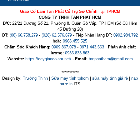
Giảo Cổ Lam Tấn Phát Có Trụ Sở Chính Tại TPHCM
CÔNG TY TNHH TẤN PHÁT HCM
Đ/C:
22/21 Đường Số 21, Phường 8, Quận Gò Vấp, TP.HCM (Số Cũ Hẻm
45 Đường 20)
ĐT:
(08) 66.758.279
-
(028) 62.576.679
- Tiếp Nhận Hàng ĐT:
0902.984.792
hoặc
0968.455.525
Chăm Sóc Khách Hàng:
0909.867.078
-
0971.443.663
Phản ánh chất
lượng:
0936.833.863
Website:
https://caygiaocolam.net/
-
Email:
tanphathcm@gmail.com
***********
Design by:
Trường Thịnh
|
Sửa máy tính tphcm
|
sửa máy tính giá rẻ
|
nạp
mực in
ITS