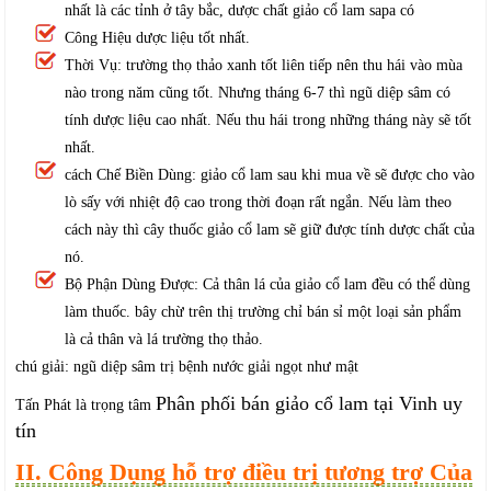
nhất là các tỉnh ở tây bắc, dược chất giảo cổ lam sapa có
Công Hiệu dược liệu tốt nhất.
Thời Vụ: trường thọ thảo xanh tốt liên tiếp nên thu hái vào mùa
nào trong năm cũng tốt. Nhưng tháng 6-7 thì ngũ diệp sâm có
tính dược liệu cao nhất. Nếu thu hái trong những tháng này sẽ tốt
nhất.
cách Chế Biền Dùng: giảo cổ lam sau khi mua về sẽ được cho vào
lò sấy với nhiệt độ cao trong thời đoạn rất ngắn. Nếu làm theo
cách này thì cây thuốc giảo cổ lam sẽ giữ được tính dược chất của
nó.
Bộ Phận Dùng Được: Cả thân lá của giảo cổ lam đều có thể dùng
làm thuốc. bây chừ trên thị trường chỉ bán sỉ một loại sản phẩm
là cả thân và lá trường thọ thảo.
chú giải: ngũ diệp sâm trị bệnh nước giải ngọt như mật
Phân phối bán giảo cổ lam tại Vinh uy
Tấn Phát là trọng tâm
tín
II. Công Dụng hỗ trợ điều trị tương trợ Của