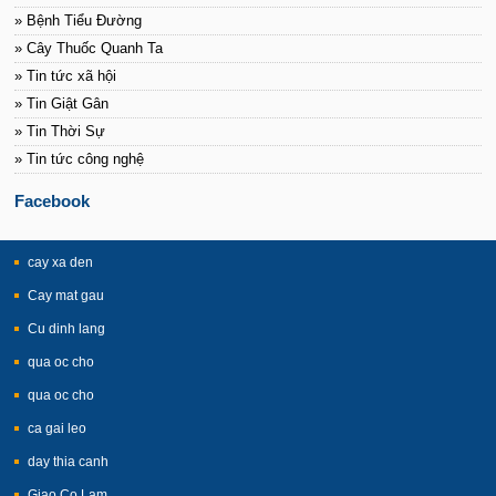
» Bệnh Tiểu Đường
» Cây Thuốc Quanh Ta
» Tin tức xã hội
» Tin Giật Gân
» Tin Thời Sự
» Tin tức công nghệ
Facebook
cay xa den
Cay mat gau
Cu dinh lang
qua oc cho
qua oc cho
ca gai leo
day thia canh
Giao Co Lam