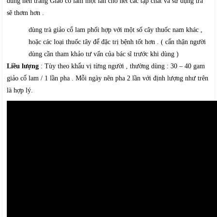
dùng nên tráng Giảo cổ lam một lần cho hết các tạp chất và sử dụng trà
sẽ thơm hơn .
dùng trà giảo cổ lam phối hợp với một số cây thuốc nam khác ,
hoặc các loại thuốc tây để đặc trị bệnh tốt hơn . ( cẩn thận người
dùng cần tham khảo tư vấn của bác sĩ trước khi dùng )
Liều lượng
: Tùy theo khẩu vị từng người , thường dùng : 30 – 40 gam
giảo cổ lam / 1 lần pha . Mỗi ngày nên pha 2 lần với định lượng như trên
là hợp lý.