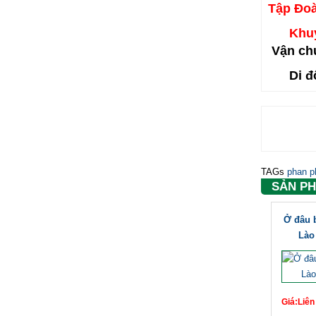
Tập Đo
Khu
Vận ch
Di đ
TAGs
phan p
SẢN P
Ở đâu b
Lào
Giá:Liên