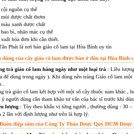
cội nguồn cụ thể
 mùi dược chất thơm
 màu xanh dược chất
bao bì, nhãn mác cụ thể
xuất hóa đơn khi cần thiết.
Tấn Phát là nơi
bán giảo cổ lam tại Hòa Bình uy tín
h dùng của cây giảo cổ lam được bán ở đâu tại Hòa Bình 
ng trà giảo cổ lam hàng ngày như một loại trà
: Liều lượng
a để dùng trong ngày ). Khi dùng nên tráng Giảo cổ lam một l
 .
g trà giảo cổ lam kết hợp với một số cây thuốc nam khác , hoặ
 ý người dùng cần tham khảo tư vấn của bác sĩ trước khi dùn
ều lượng
: Tùy theo khẩu vị từng người , thường dùng : 30 – 
 2 lần với định lượng như trên là hợp lý.
Buôn diệp sâm của Công Ty Thảo Dược Quý HCM Dược L