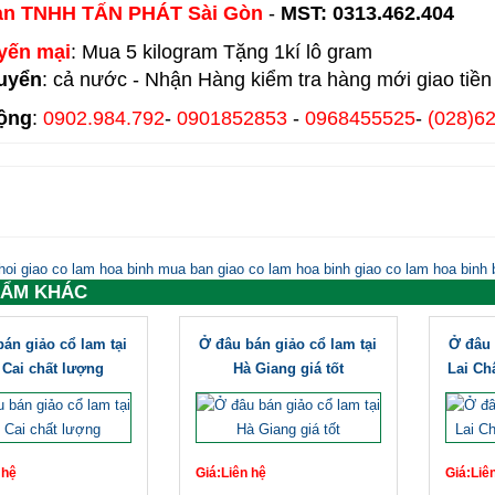
àn TNHH TẤN PHÁT Sài Gòn
-
MST: 0313.462.404
yến mại
: Mua 5 kilogram Tặng 1kí lô gram
uyển
: cả nước - Nhận Hàng kiểm tra hàng mới giao tiền
ộng
:
0902.984.792
-
0901852853
-
0968455525
-
(028)6
hoi giao co lam hoa binh
mua ban giao co lam hoa binh
giao co lam hoa binh
b
HẨM KHÁC
án giảo cổ lam tại
Ở đâu bán giảo cổ lam tại
Ở đâu 
 Cai chất lượng
Hà Giang giá tốt
Lai Ch
 hệ
Giá:Liên hệ
Giá:Liê