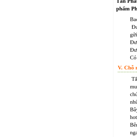
Tấn Phát
phẩm Phâ
Bao
Đư
gửi
Đư
Đư
Có
V. Chỗ 
Tấn
muố
chú
nh
Bây
hot
Bên
nga