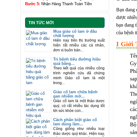
Bước 5:
Nhận Hàng Thanh Toàn Tiền
Bạn đang c
dược nhiều
TIN TỨC MỚI
bạn đang t
Mua giảo cổ lam ở đâu
của bệnh t
chất lượng
Hiện nay trên thị trường xuất
I Giới 
hiện rất nhiều các cá nhân,
đơn vị buôn bán...
Tên
Trị bệnh tiểu đường hiệu
Gy
quả bằng...
Theo kết quả của nhiều công
Phâ
trình nghiên cứu đã chứng
sa
minh Giảo cổ lam là một
trong...
khả
Giảo cổ lam chữa bệnh
Thờ
gan nhiễm mỡ...
ngũ
Giảo cổ lam là một thảo dược
quý, có rất nhiều tác dụng tốt
các
tới sức khỏe con...
ngắ
Cách phân biệt giảo cổ
Bộ 
lam dùng làm...
Cũng giống như nhiều loại
sản
thảo dược quý khác. Hiện nay,