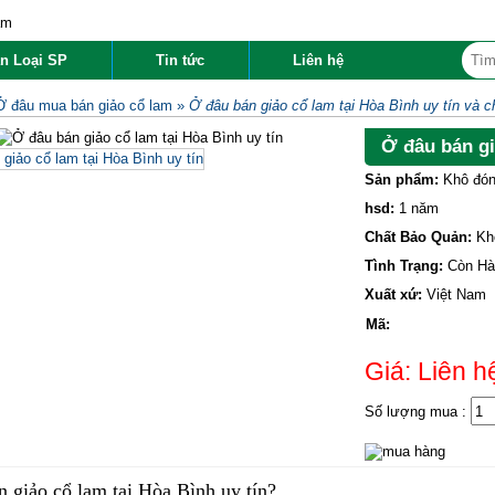
n Loại SP
Tin tức
Liên hệ
Ở đâu mua bán giảo cổ lam
»
Ở đâu bán giảo cổ lam tại Hòa Bình uy tín và c
Ở đâu bán gi
Sản phẩm:
Khô đón
hsd:
1 năm
Chất Bảo Quản:
Kh
Tình Trạng:
Còn Hà
Xuất xứ:
Việt Nam
Mã:
Giá: Liên h
Số lượng mua :
 giảo cổ lam tại Hòa Bình uy tín?