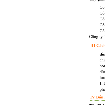
Có 
Có
Có
Có 
Có 
Công ty 
III Các
dù
chi
hơn
dùn
lưu
Li
pha
IV Bán 