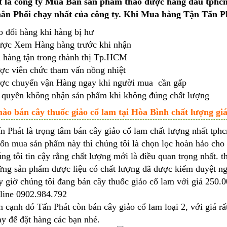
 là công ty Mua Bán sản phẩm thảo dược hàng đầu tphcm.
n Phối chạy nhất của công ty. Khi Mua hàng Tận Tấn Ph
 đổi hàng khi hàng bị hư
ợc Xem Hàng hàng trước khi nhận
 hàng tận trong thành thị Tp.HCM
ợc viên chức tham vấn nồng nhiệt
ợc chuyển vận Hàng ngay khi người mua cần gấp
 quyền không nhận sản phẩm khi không đúng chất lượng
nào bán cây thuốc giảo cổ lam tại Hòa Bình chất lượng giá
 Phát là trọng tâm bán cây giảo cổ lam chất lượng nhất tphc
n mua sản phẩm này thì chúng tôi là chọn lọc hoàn hảo cho 
ng tôi tin cậy rằng chất lượng mới là điều quan trọng nhất. 
ững sản phẩm dược liệu có chất lượng đã được kiểm duyệt ng
 giờ chúng tôi đang bán cây thuốc giảo cổ lam với giá 250.
line 0902.984.792
 cạnh đó Tấn Phát còn bán cây giảo cổ lam loại 2, với giá r
y để đặt hàng các bạn nhé.