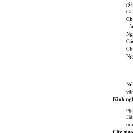
giả
Giú
Chố
Làm
Ng
Các
Chố
Ngă
Nếu
vấn
Kinh ngh
ngũ
Hàn
mua
Cây giảo