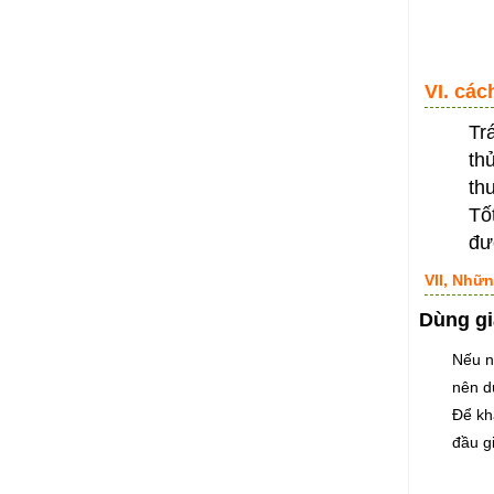
VI. cá
Tr
th
th
Tố
đư
VII, Nhữn
Dùng gi
Nếu n
nên dù
Để kh
đầu gi