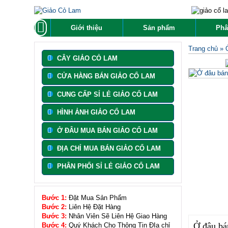
Giới thiệu
Sản phẩm
Phâ
Trang chủ
»
CÂY GIẢO CỎ LAM
CỬA HÀNG BÁN GIẢO CỔ LAM
CUNG CẤP SỈ LẺ GIẢO CỔ LAM
HÌNH ẢNH GIẢO CỔ LAM
Ở ĐÂU MUA BÁN GIẢO CỔ LAM
ĐỊA CHỈ MUA BÁN GIẢO CỔ LAM
PHÂN PHỐI SỈ LẺ GIẢO CỔ LAM
Bước 1:
Đặt Mua Sản Phẩm
Bước 2:
Liên Hệ Đặt Hàng
Bước 3:
Nhân Viên Sẽ Liên Hệ Giao Hàng
Ở đâu bán
Bước 4:
Quý Khách Cho Thông Tin ĐỊa chỉ