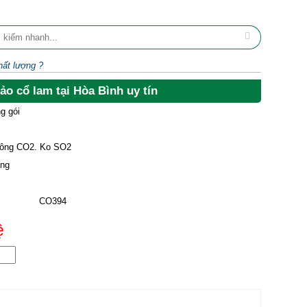
hất lượng ?
ảo cổ lam tại Hòa Bình uy tín
g gói
ông CO2. Ko SO2
ng
CO394
ệ