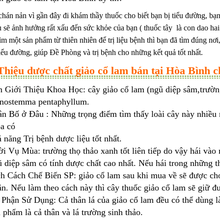
hán nản vì gần đây đi khám thầy thuốc cho biết bạn bị tiểu đường, bạ
 sẽ ảnh hưởng rất xấu đến sức khỏe của bạn ( thuốc tây là con dao hai 
ìm một sản phẩm từ thiên nhiên để trị liệu bệnh thì bạn đã tìm đúng nơi
iểu đường, giúp Đề Phòng và trị bệnh cho những kết quả tốt nhất.
Thiệu dược chất giảo cổ lam bán tại Hòa Bình c
 Giới Thiệu Khoa Học: cây giảo cổ lam (ngũ diệp sâm,trườn
nostemma pentaphyllum.
n Bố ở Đâu : Những trọng điểm tìm thấy loài cây này nhiều n
pa có
 năng Trị bệnh dược liệu tốt nhất.
i Vụ Mùa: trường thọ thảo xanh tốt liên tiếp do vậy hái vào
 diệp sâm có tính dược chất cao nhất. Nếu hái trong những th
h Cách Chế Biến SP: giảo cổ lam sau khi mua về sẽ được cho 
n. Nếu làm theo cách này thì cây thuốc giảo cổ lam sẽ giữ đư
Phận Sử Dụng: Cả thân lá của giảo cổ lam đều có thể dùng làm
 phẩm là cả thân và lá trường sinh thảo.