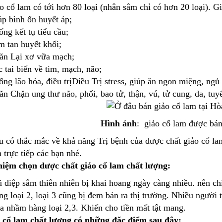
o cổ lam có tới hơn 80 loại (nhân sâm chỉ có hơn 20 loại). 
p bình ổn huyết áp;
ng kết tụ tiểu cầu;
 tan huyết khối;
ăn Lại xơ vữa mạch;
 tai biến về tim, mạch, não;
ng lão hóa, điều trịĐiều Trị stress, giúp ăn ngon miệng, ngủ
n Chặn ung thư não, phổi, bao tử, thận, vú, tử cung, da, tuyến
Hình ảnh
: giảo cổ lam được bán
 có thắc mắc về khả năng Trị bệnh của dược chất giảo cổ la
 trực tiếp các bạn nhé.
iệm chọn dược chất giảo cổ lam chất lượng:
 diệp sâm thiên nhiên bị khai hoang ngày càng nhiều. nên ch
g loại 2, loại 3 cũng bị đem bán ra thị trường. Nhiều người
 nhầm hàng loại 2,3. Khiến cho tiền mất tật mang.
 cổ lam chất lượng có những đặc điểm sau đây: