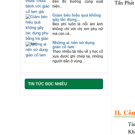
trên thị trường cũng xuất
Tấn Phát
hiện...
Giảm béo hiệu quả không
gây tác dụng...
Béo phì luôn là nỗi ám ảnh
không chỉ với chị em phụ nữ
mà còn cả...
Những ai nên sử dụng
giảo cổ lam
Theo nhiều tài liệu về y học cổ
xưa được ghi chép lại, những
người dân ở vùng...
TIN TỨC ĐỌC NHIỀU
II. Cô
Tác
Kho