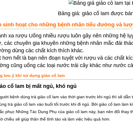
Bảng giá: giảo cổ lam được bán
ch sinh hoạt cho những bệnh nhân tiểu đường và lư
ánh xa rượu Uống nhiều rượu luôn gây nên những hệ lụy
ử, các chuyên gia khuyên những bệnh nhân mắc đái th
ường dùng các chất kích thích khác.
t hơn hết là bạn nên đoạn tuyệt với rượu và các chất kí
ờng cũng uống các loại nước trái cây khác như nước 
g lưu ý khi sử dụng giảo cổ lam
ảo cổ lam bị mất ngủ, khó ngủ
gười bệnh dùng trà giảo cổ lam vào thời gian trước khi ngủ thì sẽ dẫ
ng trà giảo cổ lam vào buổi tối trước khi đi ngủ. Bởi giảo cổ lam làm 
ắc phục Những Tác Dụng Phụ của giảo cổ lam này, bạn nên đổi thay thờ
ờ chiều sẽ giúp thân thể tỉnh táo và làm việc hiệu quả hơn.