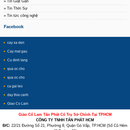
» Tin Giật Gân
» Tin Thời Sự
» Tin tức công nghệ
Facebook
cay xa den
Cay mat gau
Cu dinh lang
qua oc cho
qua oc cho
ca gai leo
day thia canh
Giao Co Lam
Giảo Cổ Lam Tấn Phát Có Trụ Sở Chính Tại TPHCM
CÔNG TY TNHH TẤN PHÁT HCM
Đ/C:
22/21 Đường Số 21, Phường 8, Quận Gò Vấp, TP.HCM (Số Cũ Hẻm