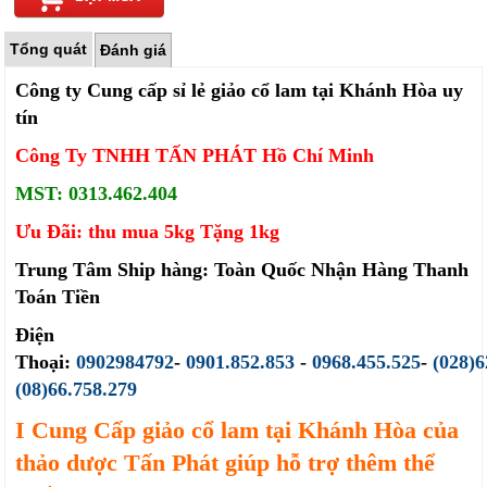
Tổng quát
Đánh giá
Công ty Cung cấp sỉ lẻ giảo cổ lam tại Khánh Hòa uy
tín
Công Ty TNHH TẤN PHÁT Hồ Chí Minh
MST: 0313.462.404
Ưu Đãi: thu mua 5kg Tặng 1kg
Trung Tâm Ship hàng: Toàn Quốc Nhận Hàng Thanh
Toán Tiền
Điện
Thoại:
0902984792
-
0901.852.853
-
0968.455.525
-
(028)6
(08)66.758.279
I Cung Cấp giảo cổ lam tại Khánh Hòa của
thảo dược Tấn Phát giúp hỗ trợ thêm thể