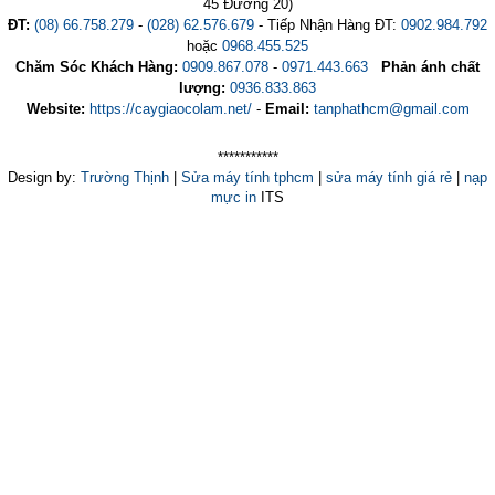
45 Đường 20)
ĐT:
(08) 66.758.279
-
(028) 62.576.679
- Tiếp Nhận Hàng ĐT:
0902.984.792
hoặc
0968.455.525
Chăm Sóc Khách Hàng:
0909.867.078
-
0971.443.663
Phản ánh chất
lượng:
0936.833.863
Website:
https://caygiaocolam.net/
-
Email:
tanphathcm@gmail.com
***********
Design by:
Trường Thịnh
|
Sửa máy tính tphcm
|
sửa máy tính giá rẻ
|
nạp
mực in
ITS