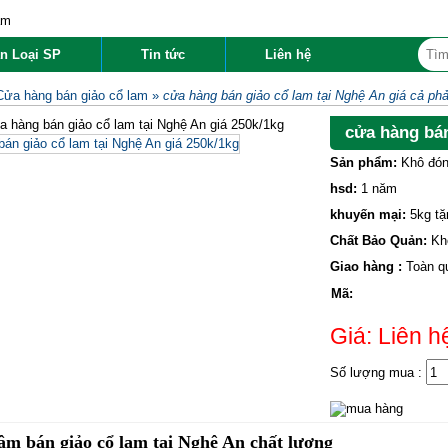
n Loại SP
Tin tức
Liên hệ
Cửa hàng bán giảo cổ lam
»
cửa hàng bán giảo cổ lam tại Nghệ An giá cả phả
cửa hàng bán
Sản phẩm:
Khô đón
hsd:
1 năm
khuyến mại:
5kg tặ
Chất Bảo Quản:
Kh
Giao hàng :
Toàn q
Mã:
Giá: Liên h
Số lượng mua :
m bán giảo cổ lam tại Nghệ An chất lượng