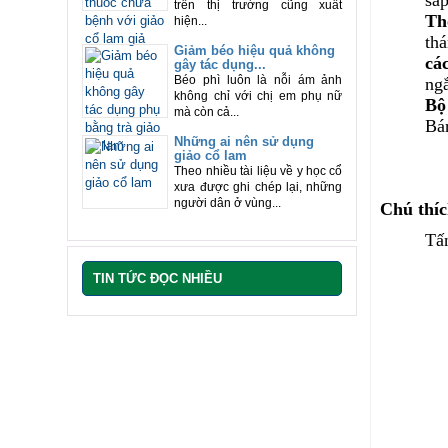
trên thị trường cũng xuất
Th
hiện...
thá
Giảm béo hiệu quả không
cá
gây tác dụng...
Béo phì luôn là nỗi ám ảnh
ngắ
không chỉ với chị em phụ nữ
Bộ
mà còn cả...
Bán
Những ai nên sử dụng
giảo cổ lam
Theo nhiều tài liệu về y học cổ
xưa được ghi chép lại, những
người dân ở vùng...
Chú thíc
Tấn
TIN TỨC ĐỌC NHIỀU