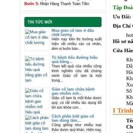
Bước 5:
Nhận Hàng Thanh Toàn Tiền
Tập Đo
Ưu Đãi:
TIN TỨC MỚI
Địa Chỉ
Mua giảo cổ lam ở đâu
hot
chất lượng
Hiện nay trên thị trường xuất
Hồ sơ nă
hiện rất nhiều các cá nhân,
đơn vị buôn bán...
Cửa Hàng
Trị bệnh tiểu đường hiệu
Kh
quả bằng...
Dây
Theo kết quả của nhiều công
trình nghiên cứu đã chứng
Hà
minh Giảo cổ lam là một
Kh
trong...
Xu
Giảo cổ lam chữa bệnh
Số 
gan nhiễm mỡ...
Kh
Giảo cổ lam là một thảo dược
Mà
quý, có rất nhiều tác dụng tốt
tới sức khỏe con...
I Trìn
Cách phân biệt giảo cổ
Tê
lam dùng làm...
Cũng giống như nhiều loại
Ch
thảo dược quý khác. Hiện nay,
sap