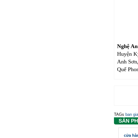
Nghệ An
Huyện K
Anh Sơn
Quế Pho
TAGs
ban gi
SẢN P
cửa hà