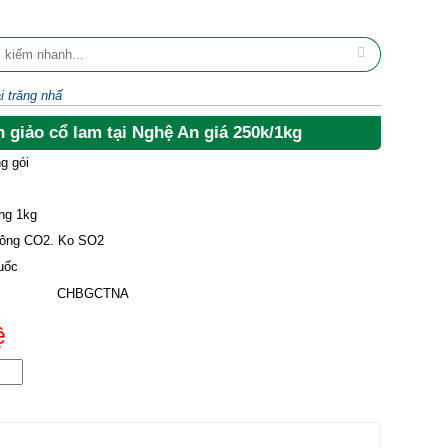
i trăng nhấ
 giảo cổ lam tại Nghệ An giá 250k/1kg
g gói
ng 1kg
ông CO2. Ko SO2
uốc
CHBGCTNA
ệ