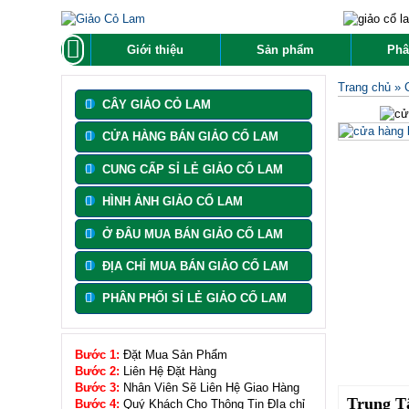
Giới thiệu
Sản phẩm
Phâ
Trang chủ
»
CÂY GIẢO CỎ LAM
CỬA HÀNG BÁN GIẢO CỔ LAM
CUNG CẤP SỈ LẺ GIẢO CỔ LAM
HÌNH ẢNH GIẢO CỔ LAM
Ở ĐÂU MUA BÁN GIẢO CỔ LAM
ĐỊA CHỈ MUA BÁN GIẢO CỔ LAM
PHÂN PHỐI SỈ LẺ GIẢO CỔ LAM
Bước 1:
Đặt Mua Sản Phẩm
Bước 2:
Liên Hệ Đặt Hàng
Bước 3:
Nhân Viên Sẽ Liên Hệ Giao Hàng
Trung Tâ
Bước 4:
Quý Khách Cho Thông Tin ĐỊa chỉ