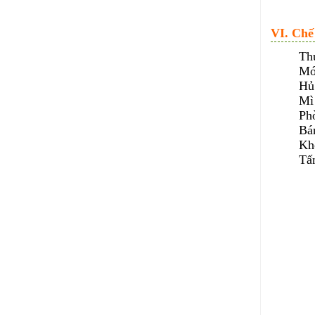
VI. Chế
Thự
Mó
Hủ 
Mì
Ph
Bá
Kh
Tấn