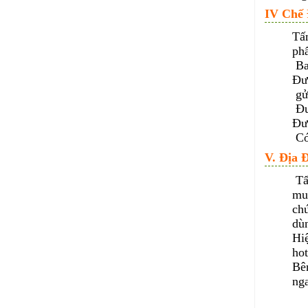
IV Chế 
Tấn
ph
Ba
Đư
gử
Đư
Đư
Có
V. Địa 
Tấn
mua
chú
dù
Hiệ
ho
Bên
nga