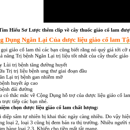
Tim Hiểu Sơ Lược thêm clip về cây thuốc giảo cổ lam đ
ng Dụng Ngăn Lại Của dược liệu giảo cổ lam T
gọi giảo cổ lam thì các bạn cũng biết rằng nó quý giá tới cỡ
 năng Trị bệnh Ngăn Lại trị liệu tốt nhất của cây thuốc giảo
 Lùi trị bệnh tăng đường huyết
a Trị trị liệu bệnh ung thư giai đoạn đầu
ăn Lại trị bệnh gan nhiễm mỡ
 bệnh huyết áp cao
 bệnh đái đường
 có thắc mắc về Cộng Dụng hỗ trợ của dược liệu giảo cổ la
 trực tiếp các bạn nhé.
iệm chọn dược liệu giảo cổ lam chất lượng:
 diệp sâm tự nhiên bị khai thác ngày càng nhiều. Do vậy hi
g loại 2, loại 3 cũng bị đem bán ra thị trường. Nhiều ngườ
m hàng loại 2,3. Khiến cho tiền mất tật mang.