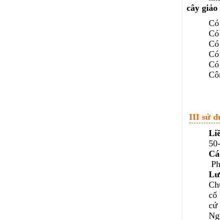
cây giảo
Có
Có
Có
Có 
Có 
Côn
III sử 
Li
50-
Cá
Ph
Lư
Chữ
cổ 
cứ 
Ngư