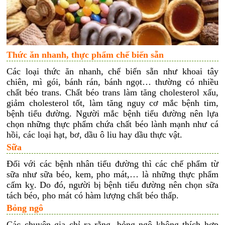
Thức ăn nhanh, thực phẩm chế biến sẵn
Các loại thức ăn nhanh, chế biến sẵn như khoai tây
chiên, mì gói, bánh rán, bánh ngọt… thường có nhiều
chất béo trans. Chất béo trans làm tăng cholesterol xấu,
giảm cholesterol tốt, làm tăng nguy cơ mắc bệnh tim,
bệnh tiểu đường. Người mắc bệnh tiểu đường nên lựa
chọn những thực phẩm chứa chất béo lành mạnh như cá
hồi, các loại hạt, bơ, dầu ô liu hay dầu thực vật.
Sữa
Đối với các bệnh nhân tiểu đường thì các chế phẩm từ
sữa như sữa béo, kem, pho mát,… là những thực phẩm
cấm kỵ. Do đó, người bị bệnh tiểu đường nên chọn sữa
tách béo, pho mát có hàm lượng chất béo thấp.
Bỏng ngô
Các chuyên gia chỉ ra rằng, bỏng ngô không thích hợp