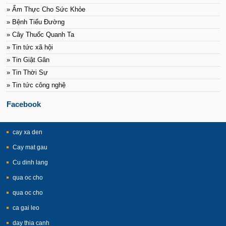
» Ẩm Thực Cho Sức Khỏe
» Bệnh Tiểu Đường
» Cây Thuốc Quanh Ta
» Tin tức xã hội
» Tin Giật Gân
» Tin Thời Sự
» Tin tức công nghệ
Facebook
cay xa den
Cay mat gau
Cu dinh lang
qua oc cho
qua oc cho
ca gai leo
day thia canh